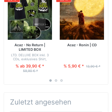
Acaz - No Return |
Acaz - Ronin | CD
LIMITED BOX
LTD. DELUXE BOX inkl. 3
CDs, exklusives Shirt,
Schlüsselanhänger, Poster
% ab 39,90 € *
% 5,90 € *
13,90 € *
& Sticker!
59,90 € *
Zuletzt angesehen