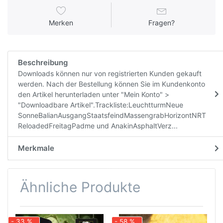
Merken
Fragen?
Beschreibung
Downloads können nur von registrierten Kunden gekauft
werden. Nach der Bestellung können Sie im Kundenkonto
den Artikel herunterladen unter "Mein Konto" >
"Downloadbare Artikel".Trackliste:LeuchtturmNeue
SonneBalianAusgangStaatsfeindMassengrabHorizontNRT
ReloadedFreitagPadme und AnakinAsphaltVerz...
Merkmale
Ähnliche Produkte
- 33 %
- 58 %
-