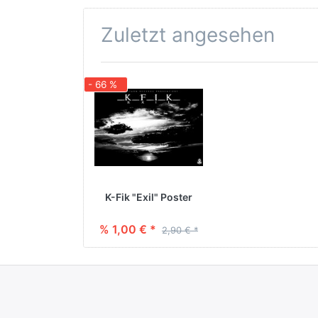
Zuletzt angesehen
- 66 %
K-Fik "Exil" Poster
% 1,00 € *
2,90 € *