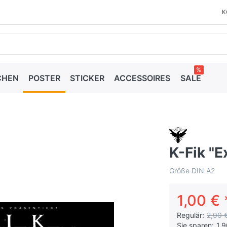
K
%
CHEN
POSTER
STICKER
ACCESSOIRES
SALE
K-Fik "E
Größe DIN A2
1,00 € 
Regulär:
2,90 
Sie sparen:
1,