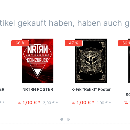
rtikel gekauft haben, haben auch 
- 66 %
- 47 %
- 66 
ER
NRTRN POSTER
K-Fik "Relikt" Poster
S
% 1,00 € *
% 1,00 € *
% 
€ *
2,90 € *
1,90 € *