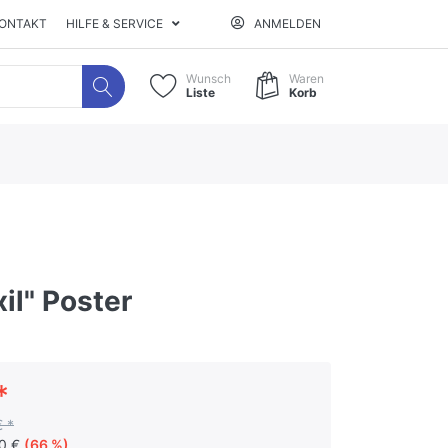
ONTAKT
HILFE & SERVICE
ANMELDEN
Wunsch
Waren
Liste
Korb
xil" Poster
*
€ *
90 €
(66 %)