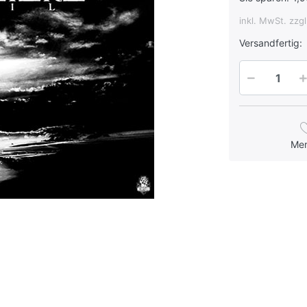
inkl. MwSt. zzg
Versandfertig:
Me